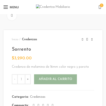
0
MENU
Click para agrandar
Inicio
Credenzas
Sorrento
$
3,290.00
Credenza de melamina de 16mm color negro y parota
Sorrento cantidad
AÑADIR AL CARRITO
Categoría:
Credenzas
Compartir